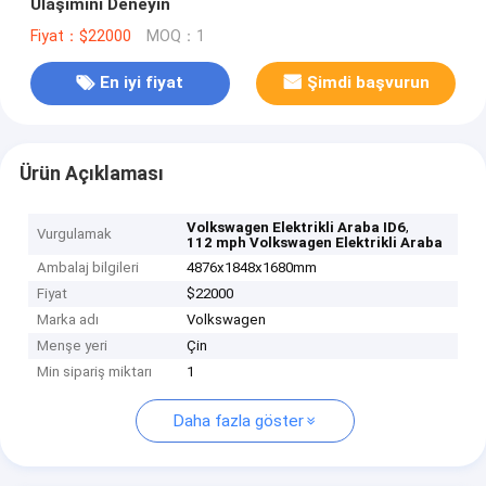
Ulaşımını Deneyin
Fiyat：$22000
MOQ：1
En iyi fiyat
Şimdi başvurun
Ürün Açıklaması
,
Volkswagen Elektrikli Araba ID6
Vurgulamak
112 mph Volkswagen Elektrikli Araba
Ambalaj bilgileri
4876x1848x1680mm
Fiyat
$22000
Marka adı
Volkswagen
Menşe yeri
Çin
Min sipariş miktarı
1
Daha fazla göster