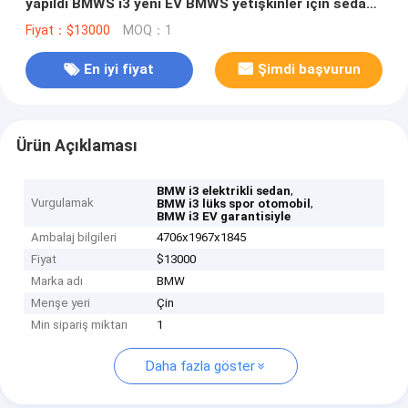
yapıldı BMWS i3 yeni EV BMWS yetişkinler için sedan
spor otomobil
Fiyat：$13000
MOQ：1
En iyi fiyat
Şimdi başvurun
Ürün Açıklaması
,
BMW i3 elektrikli sedan
Vurgulamak
,
BMW i3 lüks spor otomobil
BMW i3 EV garantisiyle
Ambalaj bilgileri
4706x1967x1845
Fiyat
$13000
Marka adı
BMW
Menşe yeri
Çin
Min sipariş miktarı
1
Daha fazla göster