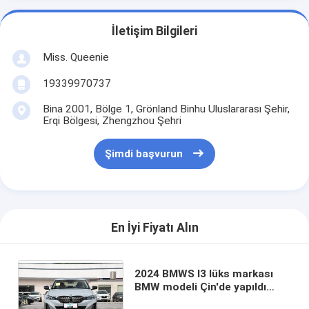
İletişim Bilgileri
Miss. Queenie
19339970737
Bina 2001, Bölge 1, Grönland Binhu Uluslararası Şehir,
Erqi Bölgesi, Zhengzhou Şehri
Şimdi başvurun
En İyi Fiyatı Alın
2024 BMWS I3 lüks markası
BMW modeli Çin'de yapıldı
BMWS i3 yeni EV BMWS