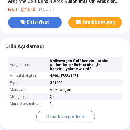
Araç VW Golf Benzin Araç Kullanılmış Çin Arabalar
Otomobil
Fiyat：$21500
MOQ：1
En iyi fiyat
Şimdi başvurun
Ürün Açıklaması
,
Volkswagen Golf benzinli araba
Vurgulamak
,
Kullanılmış hibrit araba Çin
benzinli yakıt VW Golf
Ambalaj bilgileri
4296x1788x1471
Fiyat
$21500
Marka adı
Volkswagen
Menşe yeri
Çin
Min sipariş miktarı
1
Daha fazla göster